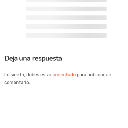
1
Entretenimiento
Deja una respuesta
Física por FM
Lo siento, debes estar
conectado
para publicar un
comentario.
Soy un profesor egresado del IPA con 35 años de
experiencia buscando buenos resultados en el proceso
enseñanza - aprendizaje.