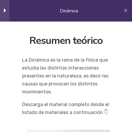
Dinámica
1
Resumen teórico,
Resumen teórico
Ejercicios y problemas
Resumen teórico
La Dinámica es la rama de la física que
60 Minutes
estudia las distintas interacciones
presentes en la naturaleza, es decir las
Dinámica
0
Preguntas
causas que provocan los distintos
conceptuales
movimientos.
Física por FM
Cursos
Mecánica Newtoniana
Dinámica
Descarga el material completo desde el
listado de materiales a continuación
1
👇
Exámenes y parciales