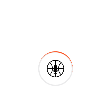
Instructor
Materiales
Reseñas
La Dinámica es la rama de la física que
estudia las distintas interacciones
presentes en la naturaleza, es decir las
causas que provocan los distintos
movimientos.
Deja una respuesta