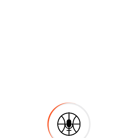
motivación continua para seguir adelante.
Prof. Fernando Moreno
Nací el 5 de febrero de 1970 en Montevideo.
Cursé Primaria y Secundaria en la ciudad de
San José de Mayo. En 1988 me traslado a la
capital para cursar Profesorado de Física en
el Instituto de Profesores Artigas egresando
con el título de Profesor y Ayudante
Preparador. Tengo 35 años de trabajo en
distintos liceos. Hace aproximadamente 20
años que trabajo en el IPA en Formación
Docente y en el Instituto Alfredo Vázquez
Acevedo IAVA