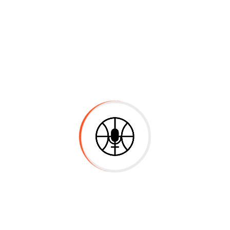
Instructor
Materiales
Reseñas
Se denomina movimiento “Compuesto” a
aquel que puede estudiarse como el
resultado de distintos movimientos
independientes sobre cada eje de
referencia.
Deja una respuesta