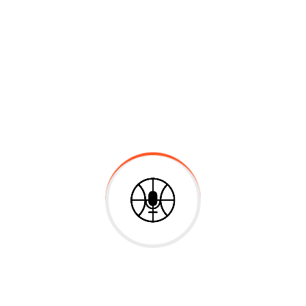
Educar en competencias
Presentaciones
Pueden ver o descargar la presentación haciendo
clic aquí luego de hacer clic sobre la imagen
Pueden descargar Crossword Forge...
Leer más
Buscar