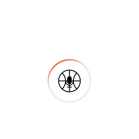
talaremos una cookie temporal para determinar si tu navegad
 para guardar tu información de acceso y tus opciones de v
la duran un año. Si seleccionas «Recuérdarme», tu acceso p
ie adicional en tu navegador. Esta cookie no incluye datos p
otros sitios web
incluir contenido incrustado (por ejemplo, vídeos, imágenes, 
 si el visitante hubiera visitado la otra web.
ookies, incrustar un seguimiento adicional de terceros, y su